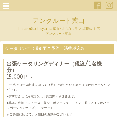
アンクルート葉山
En croûte Hayama 葉山・小さなフランス料理のお店
アンクルート葉山
ケータリング出張※要ご予約、消費税込み
出張ケータリングディナー（税込/1名様
分）
15,000 円～
ご自宅でコース料理をゆっくり召し上がりたいお客さま向けのケータリン
グです。
●事前打合せ（お電話叉は下見訪問）を含みます。
●基本内容例 アミューズ、前菜、ポタージュ、メイン二皿（メインはハー
フポーションサイズ）、デザート
☆ご要望に応じて、お値段の変動がございます。