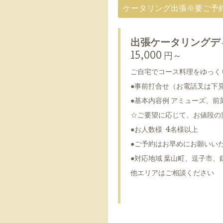
ケータリング出張※要ご予
出張ケータリングデ
15,000 円～
ご自宅でコース料理をゆっく
●事前打合せ（お電話叉は下
●基本内容例 アミューズ、
☆ご要望に応じて、お値段の
●お人数様 4名様以上
●ご予約はお早めにお願いい
●対応地域 葉山町、逗子市、
他エリアはご相談ください