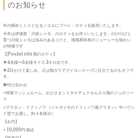
のお知らせ
年の締めくくりとなるノエルにプーレ・ロティを販売いたします。
今年は伊達郡「川俣シャモ」のロティをお作りいたします。のびのびと
育つ川俣シャモは深みのあるコクと、地鶏系特有のジューシーな味わい
が特徴です
【Poulet rôti 鶏のロティ】
🌟4名様〜6名様サイズ 2キロ位です。
🌟2日かけて楽しみ、〆は鶏ガラでブイヨンスープに仕立てるのもオツで
す。
🐓付け合わせ
⭐️特製マッシュルーム、おひさまシイタケデュクセル入り鶏のジュのソー
ス
⭐️グラタン・ドフィノワ （ジャガイモのドフィノワ風グラタン）中パウン
ド型でお渡し。約４名様分）
【お代】
⭐️ 10,000円 税込