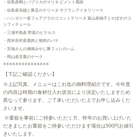
・佐島産蛸とパプリカのマリネ ピメント風味
・佐島産烏賊と豚足のテリーヌ サフランアイオリソース
・ハンガリー産フォアグラのココットテリーヌ 葉山産柚子とかぼすのコ
ンフィチュール
・三浦半島産 野菜のピクルス
・西米良村産鹿肉と猪肉のパテ
・宮地さんの湘南みやじ豚フィレのハム
・岡山産甘栗のケーク
***************
【下記ご確認ください】
※上記写真、メニューはこれ迄の御料理紹介です。今年度
の
内容は時期の食材仕入れ状況により決定いたしますため
異なって参ります。ご了承いただいた上でお申し込みくだ
さいませ。
※重箱を事前にご持参いただく方、昨年のお買い上げいた
だきましたお重箱をご持参いただけます場合は500円お値引
きいたします。