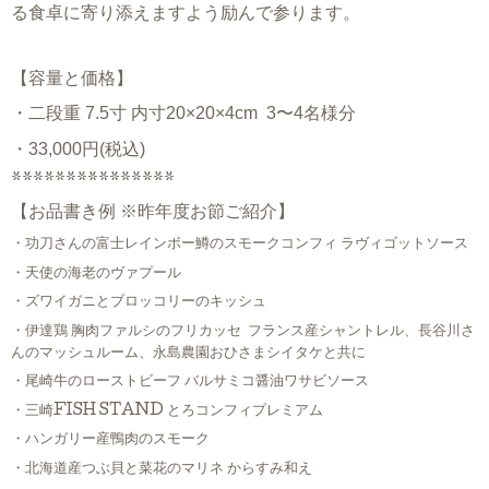
る食卓に寄り添えますよう励んで参ります。
【容量と価格】
・二段重
7.5寸
内寸20×20×4cm
3〜4名様分
・33,000円(税込)
***************
【お品書き例 ※昨年度お節ご紹介】
・功刀さんの富士レインボー鱒のスモークコンフィ ラヴィゴットソース
・天使の海老のヴァプール
・ズワイガニとブロッコリーのキッシュ
・伊達鶏 胸肉ファルシのフリカッセ フランス産シャントレル、長谷川さ
んのマッシュルーム、永島農園おひさまシイタケと共に
・尾崎牛のローストビーフ バルサミコ醤油ワサビソース
・三崎FISH STAND とろコンフィプレミアム
・ハンガリー産鴨肉のスモーク
・北海道産つぶ貝と菜花のマリネ からすみ和え