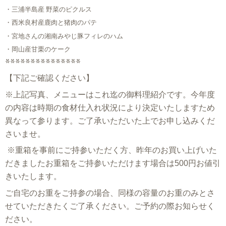
・三浦半島産 野菜のピクルス
・西米良村産鹿肉と猪肉のパテ
・宮地さんの湘南みやじ豚フィレのハム
・岡山産甘栗のケーク
***************
【下記ご確認ください】
※上記写真、メニューはこれ迄の御料理紹介です。今年度
の
内容は時期の食材仕入れ状況により決定いたしますため
異なって参ります。ご了承いただいた上でお申し込みくだ
さいませ。
※重箱を事前にご持参いただく方、昨年のお買い上げいた
だきましたお重箱をご持参いただけます場合は500円お値引
きいたします。
ご自宅のお重をご持参の場合、同様の容量のお重のみとさ
せていただきたくご了承ください。ご予約の際お知らせく
ださい。