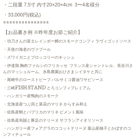
・二段重
7.5寸
内寸20×20×4cm
3〜4名様分
・33,000円(税込)
***************
【お品書き例 ※昨年度お節ご紹介】
・功刀さんの富士レインボー鱒のスモークコンフィ ラヴィゴットソース
・天使の海老のヴァプール
・ズワイガニとブロッコリーのキッシュ
・伊達鶏 胸肉ファルシのフリカッセ フランス産シャントレル、長谷川さ
んのマッシュルーム、永島農園おひさまシイタケと共に
・尾崎牛のローストビーフ バルサミコ醤油ワサビソース
・三崎FISH STAND とろコンフィプレミアム
・ハンガリー産鴨肉のスモーク
・北海道産つぶ貝と菜花のマリネ からすみ和え
・佐島産蛸とパプリカのマリネ ピメント風味
・佐島産烏賊と豚足のテリーヌ サフランアイオリソース
・ハンガリー産フォアグラのココットテリーヌ 葉山産柚子とかぼすのコ
ンフィチュール