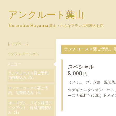
アンクルート葉山
En croûte Hayama 葉山・小さなフランス料理のお店
トップページ
ランチコース※要ご予約、
インフォメーション
メニュー
スペシャル
ランチコース※要ご予約、
8,000 円
消費税込み（5）
（アミューズ、前菜、温前菜
ディナーコース※要ご予
☆デギュスタシオンコース
約、消費税込み（4）
ースの食材とは異なるメイ
オードブル、メイン料理テ
イクアウト、軽減消費税込
み（1）